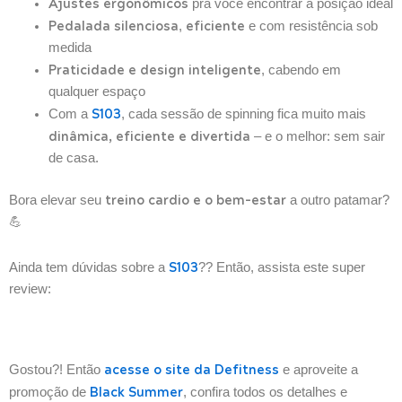
Ajustes ergonômicos
pra você encontrar a posição ideal
Pedalada silenciosa
eficiente
,
e com resistência sob
medida
Praticidade e design inteligente
, cabendo em
qualquer espaço
S103
Com a
, cada sessão de spinning fica muito mais
dinâmica, eficiente e divertida
– e o melhor: sem sair
de casa.
treino cardio e o bem-estar
Bora elevar seu
a outro patamar?
💪
S103
Ainda tem dúvidas sobre a
?? Então, assista este super
review:
acesse o site da Defitness
Gostou?! Então
e aproveite a
Black Summer
promoção de
, confira todos os detalhes e