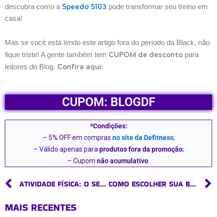
Speedo S103
descubra como a
pode transformar seu treino em
casa!
Mas se você está lendo este artigo fora do período da Black, não
CUPOM de desconto
fique triste! A gente também tem
para
Confira aqui:
leitores do Blog.
CUPOM: BLOGDF
*Condições:
– 5% OFF em compras
no site da Defitness
;
– Válido apenas para
produtos fora da promoção
;
– Cupom
não acumulativo
.
Prev
ATIVIDADE FÍSICA: O SEGREDO PARA CURTIR A VIDA NA TERCEIRA IDADE
COMO ESCOLHER SUA BIKE SPINNING NESTA BLACK FRIDAY?
MAIS RECENTES