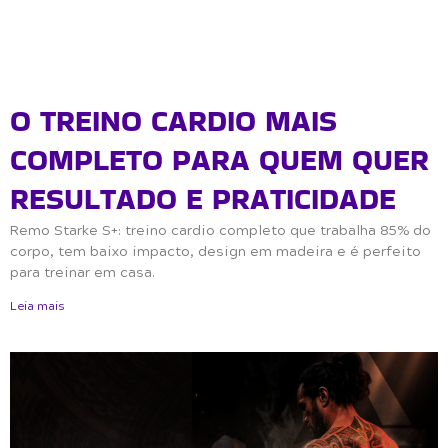
O TREINO CARDIO MAIS
COMPLETO PARA QUEM QUER
RESULTADO E PRATICIDADE
Remo Starke S+: treino cardio completo que trabalha 85% do
corpo, tem baixo impacto, design em madeira e é perfeito
para treinar em casa.
Leia mais