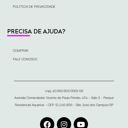
POLÍTICA DE PRIVACIDADE
PRECISA DE AJUDA?
COMPRAR
FALE CONOSCO
cnpj 40.950.903/0001-58
Avenida Comendador Vicente de Paulo Penido, 454 – Sala 3 – Parque
Residencial Aquarius – CEP: 12.246-856 – São José dos Campos/SP
F
I
Y
a
n
o