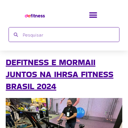
Ir
para
o
conteúdo
Search
Search
DEFITNESS E MORMAII
JUNTOS NA IHRSA FITNESS
BRASIL 2024