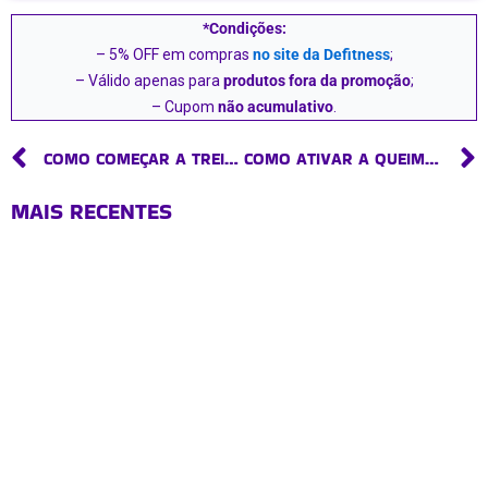
*Condições:
– 5% OFF em compras
no site da Defitness
;
– Válido apenas para
produtos fora da promoção
;
– Cupom
não acumulativo
.
Prev
COMO COMEÇAR A TREINAR E SAIR DO SEDENTARISMO?
COMO ATIVAR A QUEIMA DE CALORIAS COM MAIS EFICIÊNCIA?
MAIS RECENTES