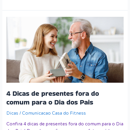
4
Dicas
de
presentes
fora
do
comum
para
o
Dia
dos
4 Dicas de presentes fora do
Pais
comum para o Dia dos Pais
Dicas
/
Comunicacao Casa do Fitness
Confira 4 dicas de presentes fora do comum para o Dia