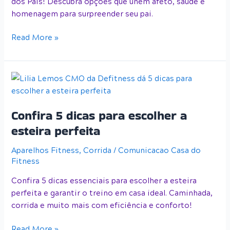
dos Pais! Descubra opções que unem afeto, saúde e
homenagem para surpreender seu pai.
Read More »
Confira
5
dicas
Confira 5 dicas para escolher a
para
escolher
esteira perfeita
a
Aparelhos Fitness
,
Corrida
/
Comunicacao Casa do
esteira
Fitness
perfeita
Confira 5 dicas essenciais para escolher a esteira
perfeita e garantir o treino em casa ideal. Caminhada,
corrida e muito mais com eficiência e conforto!
Read More »