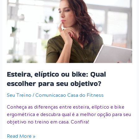
elíptico
ou
bike:
Qual
escolher
para
seu
objetivo?
Esteira, elíptico ou bike: Qual
escolher para seu objetivo?
Seu Treino
/
Comunicacao Casa do Fitness
Conheça as diferenças entre esteira, elíptico e bike
ergométrica e descubra qual é a melhor opção para seu
objetivo no treino em casa. Confira!
Read More »