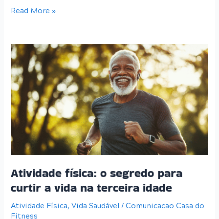
Read More »
Atividade
física:
o
segredo
para
curtir
a
vida
na
terceira
idade
Atividade física: o segredo para
curtir a vida na terceira idade
Atividade Física
,
Vida Saudável
/
Comunicacao Casa do
Fitness