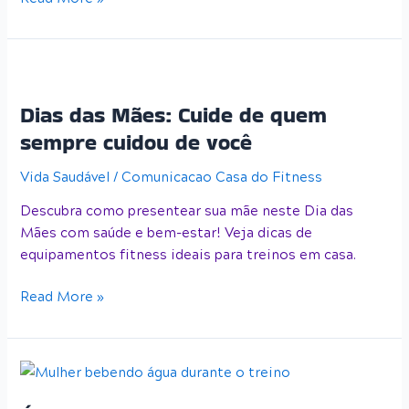
Dias
das
Dias das Mães: Cuide de quem
Mães:
Cuide
sempre cuidou de você
de
Vida Saudável
/
Comunicacao Casa do Fitness
quem
sempre
Descubra como presentear sua mãe neste Dia das
cuidou
Mães com saúde e bem-estar! Veja dicas de
de
equipamentos fitness ideais para treinos em casa.
você
Read More »
Água:
sua