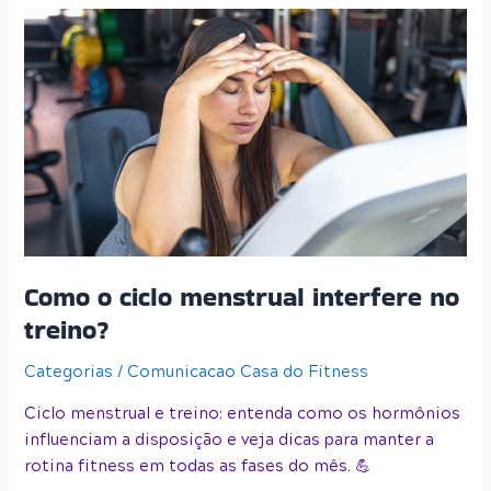
Como
o
ciclo
menstrual
interfere
no
treino?
Como o ciclo menstrual interfere no
treino?
Categorias
/
Comunicacao Casa do Fitness
Ciclo menstrual e treino: entenda como os hormônios
influenciam a disposição e veja dicas para manter a
rotina fitness em todas as fases do mês. 💪