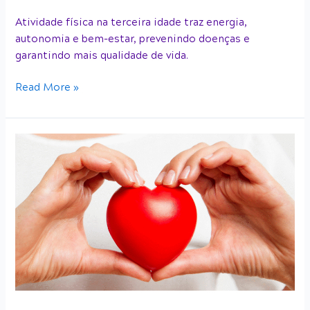
Atividade física na terceira idade traz energia,
autonomia e bem-estar, prevenindo doenças e
garantindo mais qualidade de vida.
Read More »
Treino
cardiovascular:
o
coração
agradece!