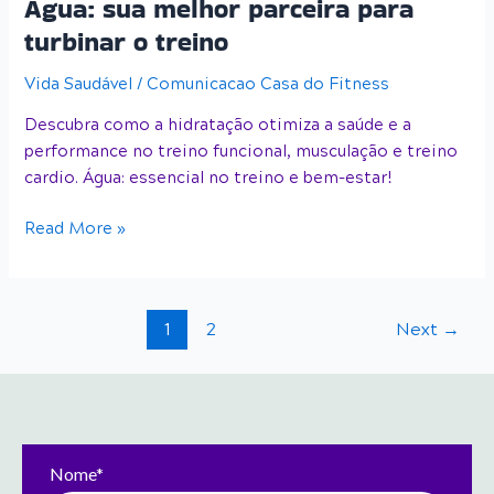
Água: sua melhor parceira para
melhor
parceira
turbinar o treino
para
Vida Saudável
/
Comunicacao Casa do Fitness
turbinar
o
Descubra como a hidratação otimiza a saúde e a
treino
performance no treino funcional, musculação e treino
cardio. Água: essencial no treino e bem-estar!
Read More »
1
2
Next
→
Nome*