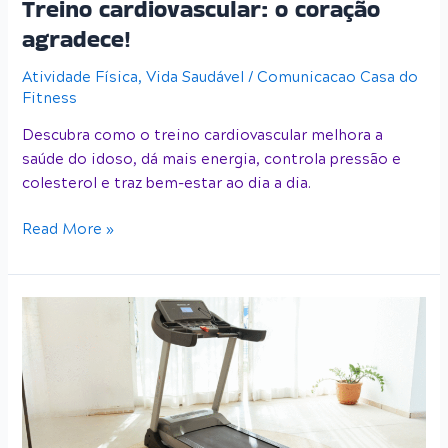
Treino cardiovascular: o coração
agradece!
Atividade Física
,
Vida Saudável
/
Comunicacao Casa do
Fitness
Descubra como o treino cardiovascular melhora a
saúde do idoso, dá mais energia, controla pressão e
colesterol e traz bem-estar ao dia a dia.
Read More »
Speedo
TR4:
a
esteira
para
idosos