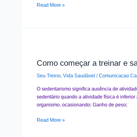
INTENSIFIQUE
Read More »
OS
TREINOS
EM
CASA
Como
começar
Como começar a treinar e sa
a
treinar
Seu Treino
,
Vida Saudável
/
Comunicacao Cas
e
sair
O sedentarismo significa ausência de atividad
do
sedentário quando a atividade física é inferior
sedentarismo?
organismo, ocasionando: Ganho de peso;
Read More »