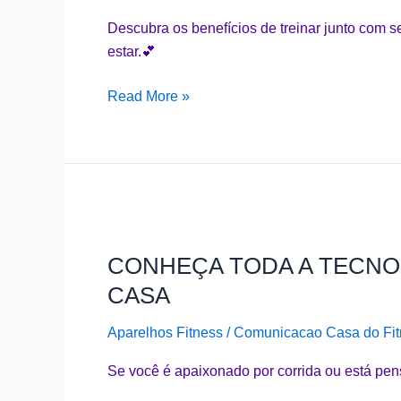
bora
Descubra os benefícios de treinar junto com 
começar
estar.💕
essa
jornada
Read More »
saudável?
CONHEÇA
TODA
CONHEÇA TODA A TECNOL
A
TECNOLOGIA
CASA
DA
Aparelhos Fitness
/
Comunicacao Casa do Fit
ESTEIRA
TR5
Se você é apaixonado por corrida ou está pen
E