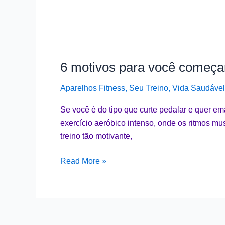
6
motivos
6 motivos para você começar
para
você
Aparelhos Fitness
,
Seu Treino
,
Vida Saudável
começar
a
Se você é do tipo que curte pedalar e quer em
treinar
exercício aeróbico intenso, onde os ritmos m
Spinning
treino tão motivante,
em
casa
Read More »