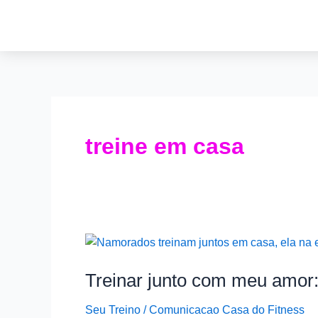
Ir
para
o
conteúdo
treine em casa
Treinar
junto
Treinar junto com meu amor
com
meu
Seu Treino
/
Comunicacao Casa do Fitness
amor: