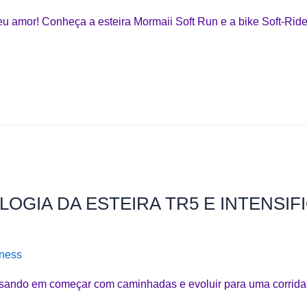
seu amor! Conheça a esteira Mormaii Soft Run e a bike Soft-Rid
OGIA DA ESTEIRA TR5 E INTENSIF
ness
sando em começar com caminhadas e evoluir para uma corrida, 