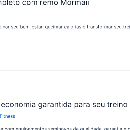
ompleto com remo Mormaii
inar seu bem-estar, queimar calorias e transformar seu t
economia garantida para seu treino
Fitness
 com equipamentos seminovos de qualidade, garantia e pre