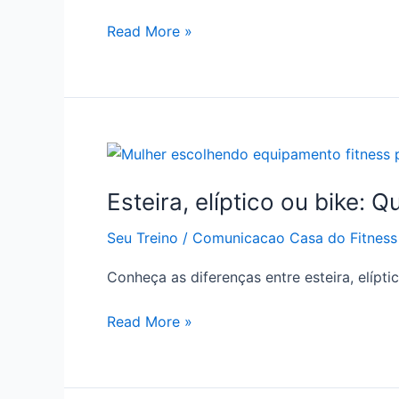
casa
nunca
Read More »
foi
tão
fácil
Esteira,
elíptico
Esteira, elíptico ou bike: 
ou
bike:
Seu Treino
/
Comunicacao Casa do Fitness
Qual
escolher
Conheça as diferenças entre esteira, elípt
para
seu
Read More »
objetivo?