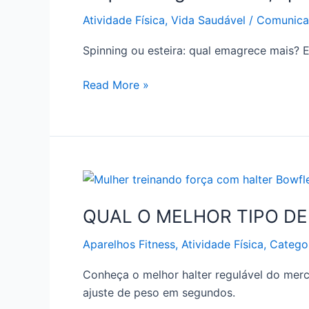
mais,
Atividade Física
,
Vida Saudável
/
Comunica
spinning
ou
Spinning ou esteira: qual emagrece mais? En
esteira?
Read More »
QUAL
O
QUAL O MELHOR TIPO DE
MELHOR
TIPO
Aparelhos Fitness
,
Atividade Física
,
Catego
DE
HALTER?
Conheça o melhor halter regulável do merc
ajuste de peso em segundos.