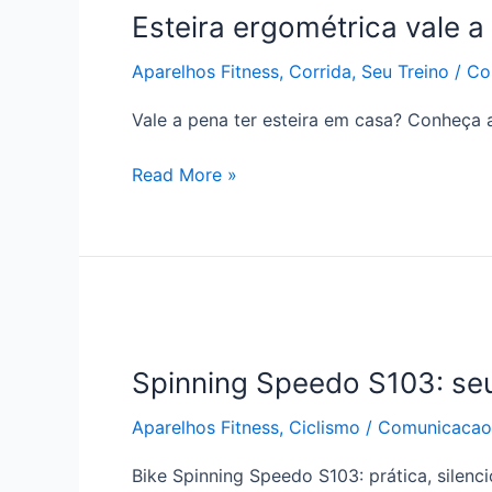
Esteira ergométrica vale a
vale
a
Aparelhos Fitness
,
Corrida
,
Seu Treino
/
Co
pena
para
Vale a pena ter esteira em casa? Conheça a
treinar
em
Read More »
casa?
Spinning
Speedo
Spinning Speedo S103: seu 
S103:
seu
Aparelhos Fitness
,
Ciclismo
/
Comunicacao 
treino
em
Bike Spinning Speedo S103: prática, silen