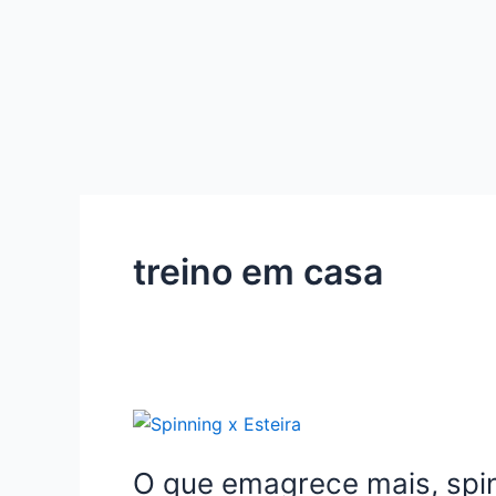
Ir
para
o
conteúdo
treino em casa
O
que
O que emagrece mais, spin
emagrece