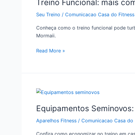
Treino Funcional: mais c
mais
completo
Seu Treino
/
Comunicacao Casa do Fitness
com
remo
Conheça como o treino funcional pode turb
Mormaii
Mormaii.
Read More »
Equipamentos
Seminovos:
Equipamentos Seminovos: 
economia
garantida
Aparelhos Fitness
/
Comunicacao Casa do 
para
seu
Confira como economizar no treino em casa