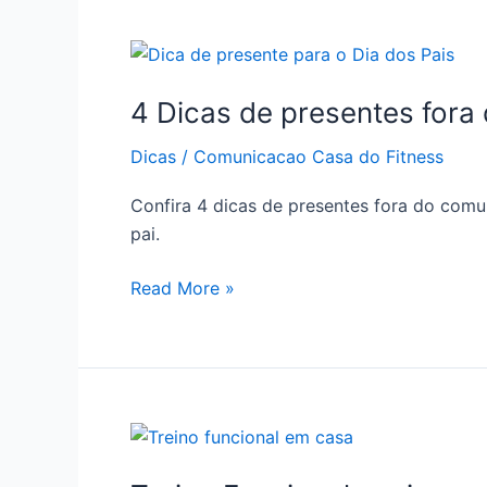
4
Dicas
4 Dicas de presentes fora
de
presentes
Dicas
/
Comunicacao Casa do Fitness
fora
do
Confira 4 dicas de presentes fora do com
comum
pai.
para
o
Read More »
Dia
dos
Pais
Treino
Funcional: