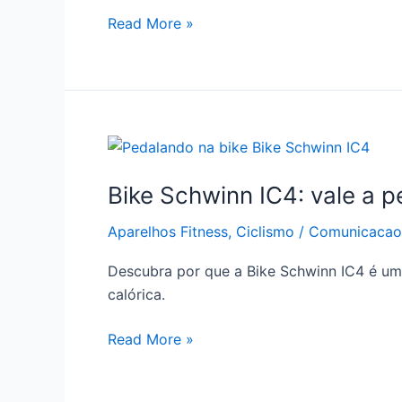
Read More »
Bike
Schwinn
Bike Schwinn IC4: vale a pe
IC4:
vale
Aparelhos Fitness
,
Ciclismo
/
Comunicacao 
a
pena
Descubra por que a Bike Schwinn IC4 é uma
investir?
calórica.
Read More »