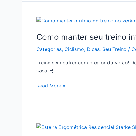
Como
manter
Como manter seu treino int
seu
treino
Categorias
,
Ciclismo
,
Dicas
,
Seu Treino
/
C
intenso
e
Treine sem sofrer com o calor do verão! D
fugir
casa. 💪
do
calor
Read More »
do
verão?
Esteira
ergométrica